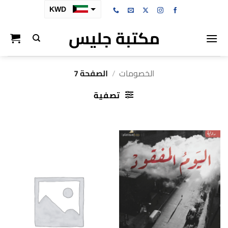
خطي
KWD
لمحتوى
مكتبة جليس
SAR
AED
BHD
الخصومات
/
الصفحة 7
OMR
تصفية
QAR