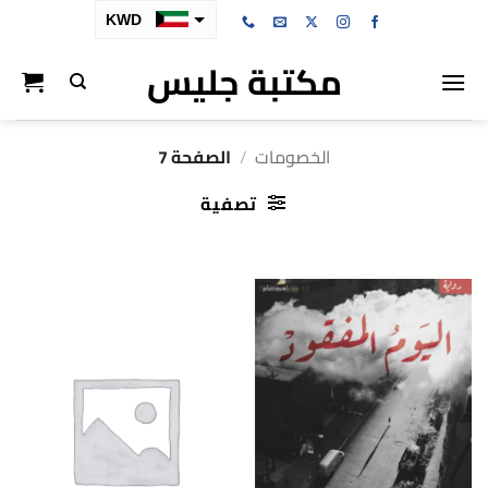
خطي
KWD
لمحتوى
مكتبة جليس
SAR
AED
BHD
الخصومات
/
الصفحة 7
OMR
تصفية
QAR