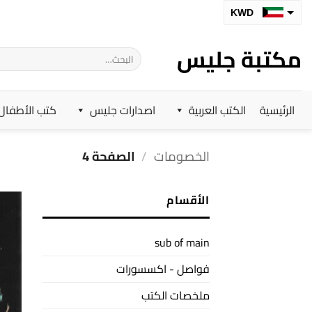
خطي
KWD
لمحتوى
SAR
مكتبة جليس
البحث
AED
عن:
BHD
الرئيسية
الكتب العربية
اصدارات جليس
كتب الأطفال
OMR
QAR
الخصومات
/
الصفحة 4
الأقسام
sub of main
فواصل - اكسسورات
ملخصات الكتب