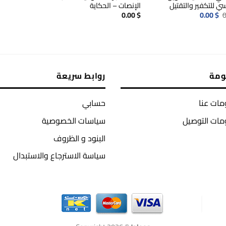
ي للتكفير والتقتيل
الإنصات – الحكاية
السعر
السعر
0.00
$
0.00
$
0
الأصلي
الحالي
هو:
هو:
0.00$.
0.00$.
ومة
روابط سريعة
ات عنا
حسابي
مات التوصيل
سياسات الخصوصية
البنود و الظروف
سياسة الاسترجاع والاستبدال