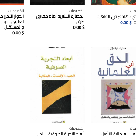
مات
الخصومات
الخصومات
الحضارة البشرية أمام مفترق
الحوار الأخير 
ء هادئ في القاهرة
طرق
العلوي.. حوار 
السعر
السعر
0.00
$
0
الأصلي
الحالي
والمستقبل
0.00
$
هو:
هو:
0.00
$
0.00$.
0.00$.
مات
الخصومات
ي العلمانية التأويل
أبعاد التجربة الصوفية .. الحب –