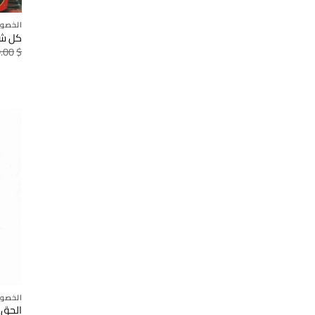
الخصو
كل شي
.00
$
الخصو
الحق ف