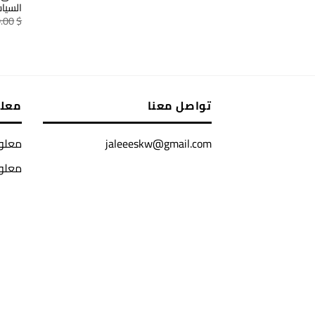
السياس
.00
$
تواصل معنا
معل
jaleeeskw@gmail.com
معلوم
معلو