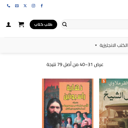
طلب كتاب
الكتب الانجليزية
تم
عرض 31–40 من أصل 79 نتيجة
الفرز
حسب
الأحدث