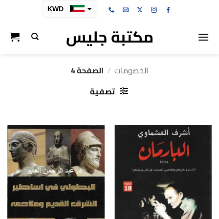
خطي
KWD
لمحتوى
مكتبة جليس
SAR
AED
BHD
الخصومات
/
الصفحة 4
OMR
تصفية
QAR