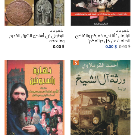
الخصومات
الخصومات
البارمان “أنا نديم خمركم والقاضي
البطولي في أساطير الشرق القديم
الصامت عن كل جرائمكم”
وملامحه
السعر
السعر
0.00
$
0.00
$
0.00
$
الأصلي
الحالي
هو:
هو:
0.00$.
0.00$.