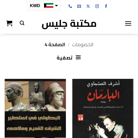
خطي
KWD
لمحتوى
مكتبة جليس
SAR
AED
BHD
الخصومات
/
الصفحة 4
OMR
تصفية
QAR