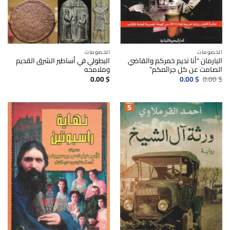
الخصومات
الخصومات
البارمان “أنا نديم خمركم والقاضي
البطولي في أساطير الشرق القديم
الصامت عن كل جرائمكم”
وملامحه
السعر
السعر
0.00
$
0.00
$
0.00
$
الأصلي
الحالي
هو:
هو:
0.00$.
0.00$.