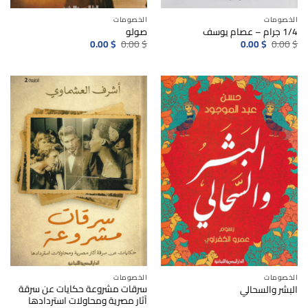
الخصومات
الخصومات
1/4 جرام – عصام يوسف
صولو
السعر
السعر
السعر
السعر
0.00
$
0.00
$
0.00
$
0.00
$
الأصلي
الحالي
الأصلي
الحالي
هو:
هو:
هو:
هو:
0.00$.
0.00$.
0.00$.
0.00$.
الخصومات
الخصومات
سرقات مشروعة حكايات عن سرقة
البشر والسحالي
آثار مصرية ومحاولات استردادها