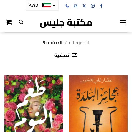
خطي
KWD
لمحتوى
مكتبة جليس
SAR
AED
BHD
الخصومات
/
الصفحة 3
OMR
تصفية
QAR