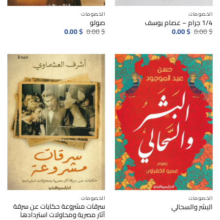
الخصومات
الخصومات
1/4 جرام – عصام يوسف
صولو
السعر
السعر
السعر
السعر
0.00
$
0.00
$
0.00
$
0.00
$
الأصلي
الحالي
الأصلي
الحالي
هو:
هو:
هو:
هو:
0.00$.
0.00$.
0.00$.
0.00$.
الخصومات
الخصومات
سرقات مشروعة حكايات عن سرقة
البشر والسحالي
آثار مصرية ومحاولات استردادها