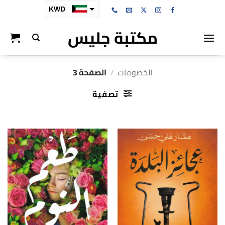
خطي
KWD
لمحتوى
مكتبة جليس
SAR
AED
BHD
الخصومات
/
الصفحة 3
OMR
تصفية
QAR