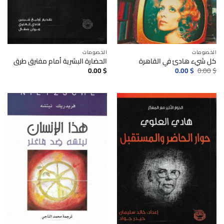
الخصومات
الخصومات
كل شيء هادئ في القاهرة
الحضارة البشرية أمام مفترق طرق
السعر
السعر
0.00
$
0.00
$
0.00
$
الأصلي
الحالي
هو:
هو:
0.00$.
0.00$.