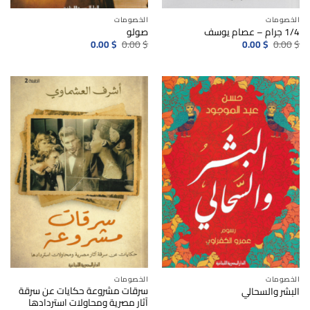
الخصومات
الخصومات
1/4 جرام – عصام يوسف
صولو
السعر
السعر
السعر
السعر
0.00
$
0.00
$
0.00
$
0.00
$
الأصلي
الحالي
الأصلي
الحالي
هو:
هو:
هو:
هو:
0.00$.
0.00$.
0.00$.
0.00$.
الخصومات
الخصومات
سرقات مشروعة حكايات عن سرقة
البشر والسحالي
آثار مصرية ومحاولات استردادها