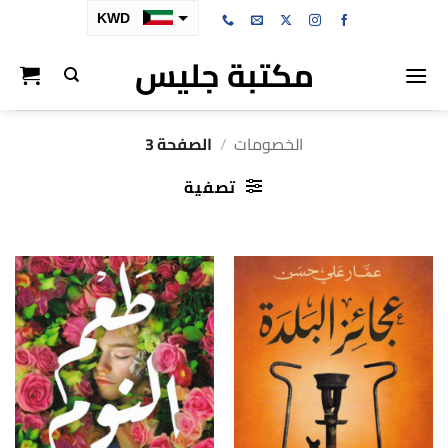
خطي
KWD
لمحتوى
مكتبة جليس
SAR
AED
BHD
الخصومات
/
الصفحة 3
OMR
تصفية
QAR