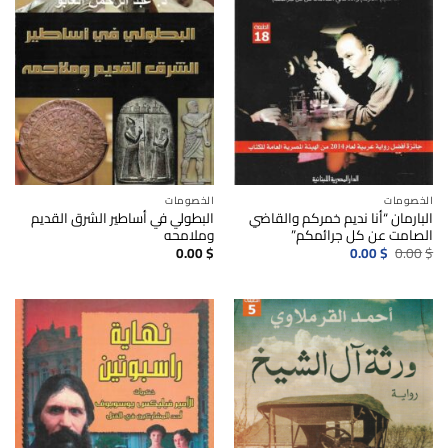
الخصومات
الخصومات
البارمان “أنا نديم خمركم والقاضي
البطولي في أساطير الشرق القديم
الصامت عن كل جرائمكم”
وملامحه
السعر
السعر
0.00
$
0.00
$
0.00
$
الأصلي
الحالي
هو:
هو:
0.00$.
0.00$.