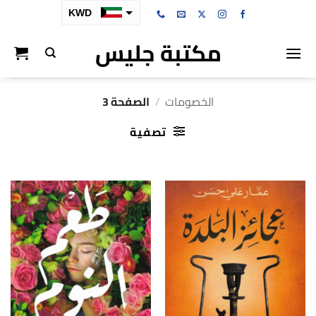
خطي
KWD
لمحتوى
مكتبة جليس
SAR
AED
BHD
الخصومات
/
الصفحة 3
OMR
تصفية
QAR