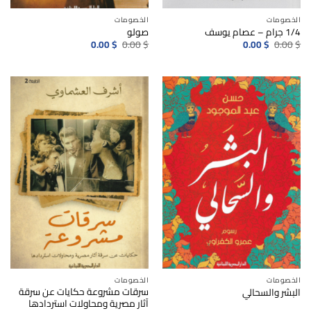
الخصومات
الخصومات
1/4 جرام – عصام يوسف
صولو
السعر
السعر
السعر
السعر
0.00
$
0.00
$
0.00
$
0.00
$
الأصلي
الحالي
الأصلي
الحالي
هو:
هو:
هو:
هو:
0.00$.
0.00$.
0.00$.
0.00$.
الخصومات
الخصومات
سرقات مشروعة حكايات عن سرقة
البشر والسحالي
آثار مصرية ومحاولات استردادها