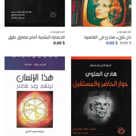
الخصومات
الخصومات
كل شيء هادئ في القاهرة
الحضارة البشرية أمام مفترق طرق
السعر
السعر
0.00
$
0.00
$
0.00
$
الأصلي
الحالي
هو:
هو:
0.00$.
0.00$.