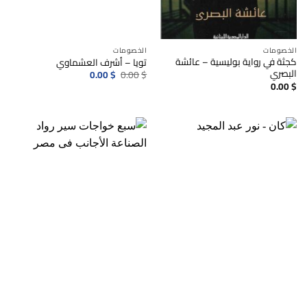
الخصومات
الخصومات
كجثة في رواية بوليسية – عائشة
تويا – أشرف العشماوي
البصري
السعر
السعر
0.00
$
0.00
$
الأصلي
الحالي
0.00
$
هو:
هو:
0.00$.
0.00$.