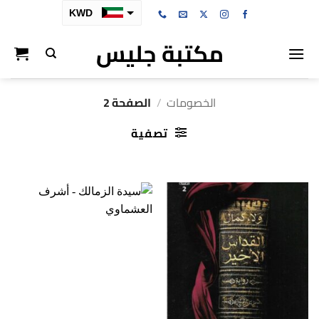
خطي
KWD
لمحتوى
مكتبة جليس
SAR
AED
BHD
الخصومات
/
الصفحة 2
OMR
تصفية
QAR