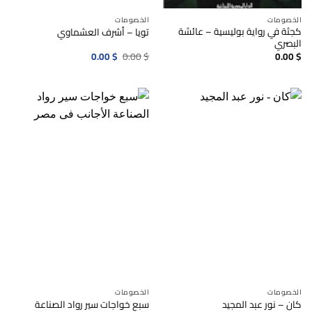
الخصومات
الخصومات
كجثة في رواية بوليسية – عائشة
تويا – أشرف العشماوي
البصري
السعر
السعر
0.00
$
0.00
$
0.00
$
الأصلي
الحالي
هو:
هو:
0.00$.
0.00$.
الخصومات
الخصومات
سبع خواجات سير رواد الصناعة
كان – نور عبد المجيد