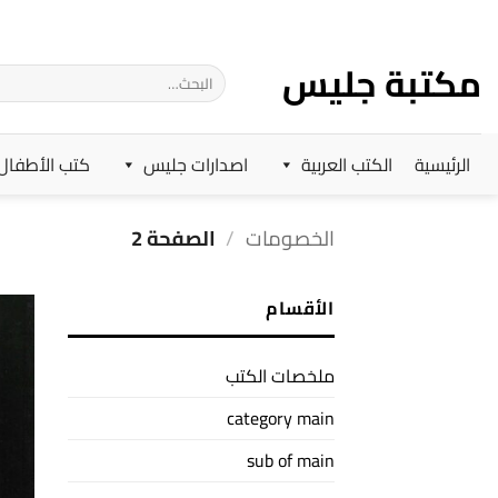
خطي
لمحتوى
مكتبة جليس
البحث
عن:
الرئيسية
الكتب العربية
اصدارات جليس
كتب الأطفال
الخصومات
/
الصفحة 2
الأقسام
ملخصات الكتب
category main
sub of main