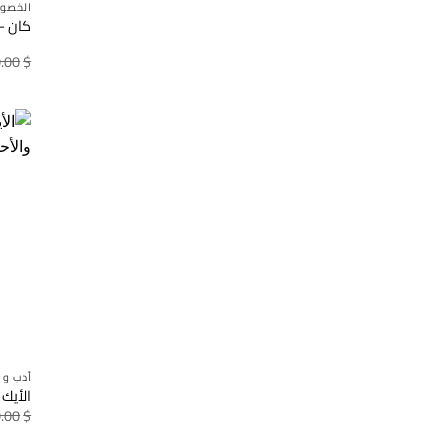
الخصو
كان – 
.00
$
أدب و 
الأيك 
.00
$