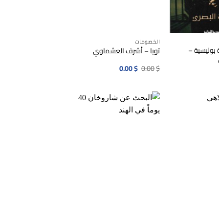
الخصومات
 بوليسية –
تويا – أشرف العشماوي
السعر
السعر
0.00
$
0.00
$
الأصلي
الحالي
هو:
هو:
0.00$.
0.00$.