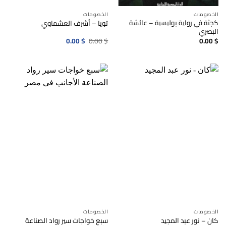
الخصومات
الخصومات
كجثة في رواية بوليسية – عائشة
تويا – أشرف العشماوي
البصري
السعر
السعر
0.00
$
0.00
$
0.00
$
الأصلي
الحالي
هو:
هو:
0.00$.
0.00$.
الخصومات
الخصومات
سبع خواجات سير رواد الصناعة
كان – نور عبد المجيد