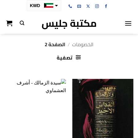
خطي
KWD
لمحتوى
مكتبة جليس
SAR
AED
BHD
الخصومات
/
الصفحة 2
OMR
تصفية
QAR