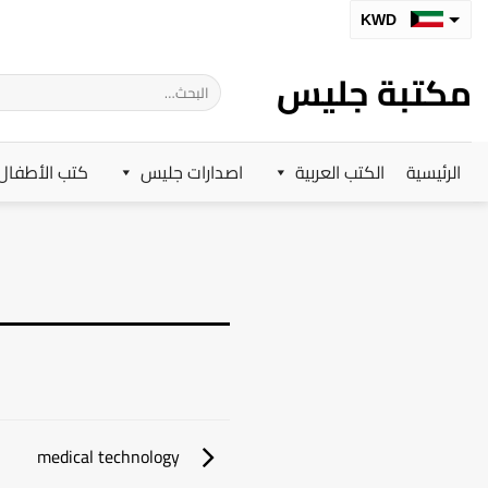
خطي
KWD
لمحتوى
SAR
مكتبة جليس
البحث
AED
عن:
BHD
الرئيسية
الكتب العربية
اصدارات جليس
كتب الأطفال
OMR
QAR
medical technology